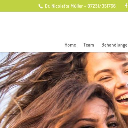
Dr. Nicoletta Müller – 07231/351766
Home
Team
Behandlunge