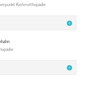
hwerpunkt Kieferorthopädie
enhahn
thopädie