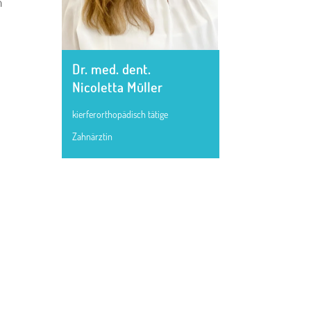
n
Dr. med. dent.
Nicoletta Müller
kierferorthopädisch tätige
Zahnärztin