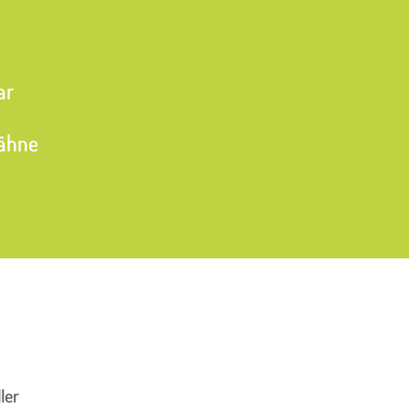
ar
Zähne
ler