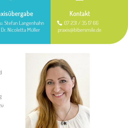
axisübergabe
Kontakt
 u. Stefan Langenhahn
07 231 / 35 17 66
 Dr. Nicoletta Müller
praxis@bibersmile.de
d
g
zu