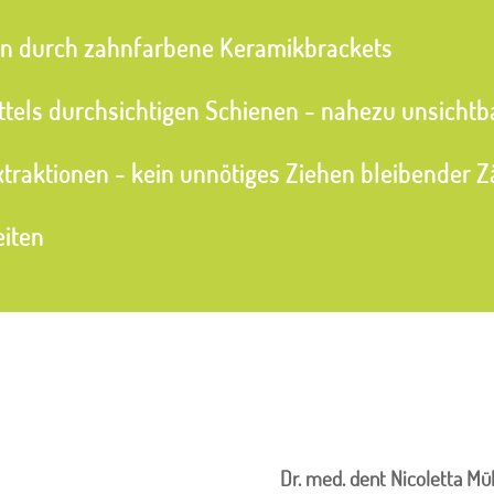
en durch zahnfarbene Keramikbrackets
els durchsichtigen Schienen - nahezu unsichtb
xtraktionen - kein unnötiges Ziehen bleibender 
iten
Dr. med. dent Nicoletta Mül