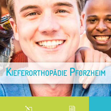
Kieferorthopädie Pforzheim
l
i